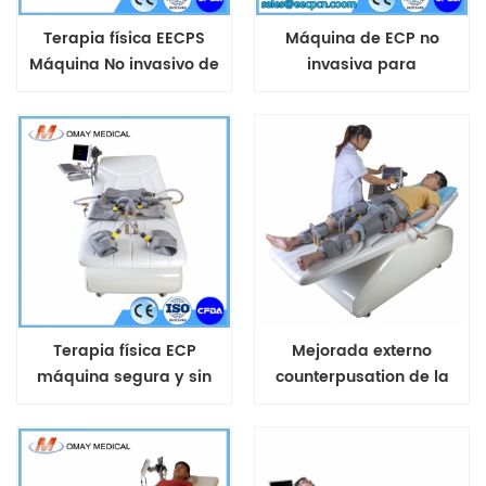
Terapia física EECPS
Máquina de ECP no
Máquina No invasivo de
invasiva para
enfermedades del
enfermedades
corazón
cardiovasculares.
Tratamiento aprobado
por la FDA de EE. UU.
Terapia física ECP
Mejorada externo
máquina segura y sin
counterpusation de la
efectos secundarios para
terapia de la máquina
el dolor de pecho ataque
al corazón