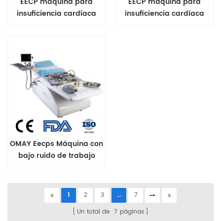
EECP máquina para
EECP máquina para
insuficiencia cardíaca
insuficiencia cardíaca
OMAY Eecps Máquina con
bajo ruido de trabajo
para enfermedades
cardíacas
1
2
3
...
7
Un total de
7
páginas