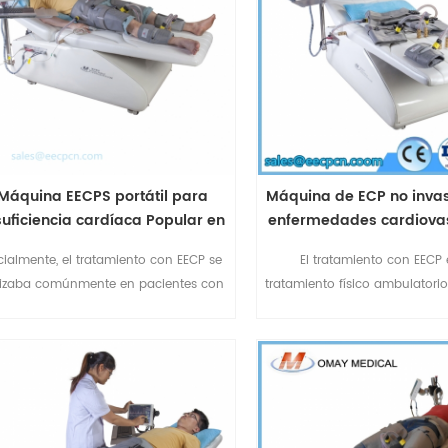
Máquina EECPS portátil para
Máquina de ECP no inva
suficiencia cardíaca Popular en
enfermedades cardiovas
hospitales/clínicas/centros
Tratamiento aprobado p
icialmente, el tratamiento con EECP se
El tratamiento con EECP 
de EE. UU.
ilizaba comúnmente en pacientes con
tratamiento físico ambulatorio
rdiopatías isquémicas. La terapia con
para la angina estable crón
P estimula la apertura de nuevas vías
equivalentes anginosos: dolo
urales alrededor de arterias estrechas
dificultad para respirar o fa
bloqueadas. Ahora hay cada vez más
tratamiento con ECP tambi
pruebas que demuestran que el
aliviar los síntomas de 
atamiento con ECP no sólo es bueno
enfermedades cardiovasc