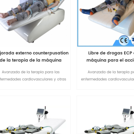
ra el paciente, sino también para las
isquémicas, como disfunción 
pers7
izquierda, diabetes, enf
jorada externo counterpusation
Libre de drogas ECP 
de la terapia de la máquina
máquina para el acc
cerebrovascula
Avanzada de la terapia para las
Avanzada de la terapia p
fermedades cardiovasculares y otras
enfermedades cardiovascular
fermedades isquémicas. Sin Dolor, sin
enfermedades isquémicas. Sin
efectos secundarios, No invasivo. Se
efectos secundarios, No inv
utiliza en todo el proceso de las
utiliza en todo el proceso
ermedades-prevención, tratamiento y
enfermedades-prevención, tra
rehabilitación
rehabilitación