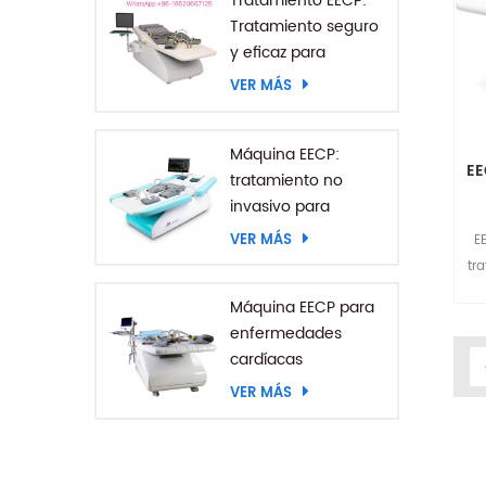
Tratamiento EECP:
Tratamiento seguro
y eficaz para
enfermedades
VER MÁS
coronarias
Máquina EECP:
EE
tratamiento no
invasivo para
pacientes con
VER MÁS
E
accidente
tr
cerebrovascular
an
Máquina EECP para
al
enfermedades
po
cardíacas
r
VER MÁS