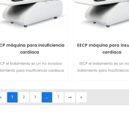
CP máquina para insuficiencia
EECP máquina para insuf
cardíaca
cardíaca
ECP el tratamiento es un no invasivo
EECP el tratamiento es un no
atamiento para insuficiencia cardíaca,
tratamiento para insuficienci
gina, dolor de pecho, presión arterial
angina, dolor de pecho, presi
ta, diabetes, etc. EECP máquina ahora
alta, diabetes, etc. EECP máq
pular instalada en clínicas cardíacas,
popular instalada en clínicas
1
2
3
...
7
ehabilitación, hospitales, hogares de
rehabilitación, hospitales, 
ancianos, etc.
ancianos, etc.