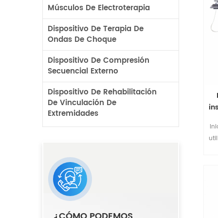
Músculos De Electroterapia
Dispositivo De Terapia De
Ondas De Choque
Dispositivo De Compresión
Secuencial Externo
Dispositivo De Rehabilitación
De Vinculación De
in
Extremidades
In
ut
ca
EEC
nat
o 
tr
¿CÓMO PODEMOS