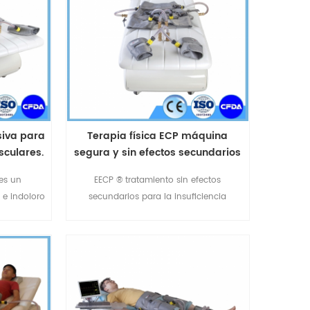
siva para
Terapia física ECP máquina
culares.
segura y sin efectos secundarios
or la FDA
para el dolor de pecho ataque al
es un
EECP ® tratamiento sin efectos
corazón
 e indoloro
secundarios para la insuficiencia
ica y sus
cardíaca.EECP ® máquina de ayudar a
r de pecho,
los vasos sanguíneos se abran nuevos
tiga. El
canales alrededor de la obstrucción de
én puede
las arterias.EECP ® es el tratamiento
otras
natural de derivación para el dolor de
ulares
pecho.no invasivo,seguro y sin efectos