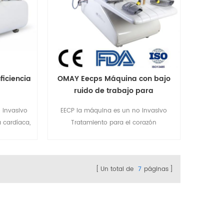
iciencia
OMAY Eecps Máquina con bajo
ruido de trabajo para
enfermedades cardíacas
 invasivo
EECP la máquina es un no invasivo
a cardíaca,
Tratamiento para el corazón
ón arterial
Enfermedades. Con Trabajo ultra bajo
uina ahora
ruido. Para Más detalles por favor envíe
 cardíacas,
un correo electrónico a
Un total de
7
páginas
hogares de
sales@eecpcn.com WhatsApp / Mobile:
+ 86-18520667125