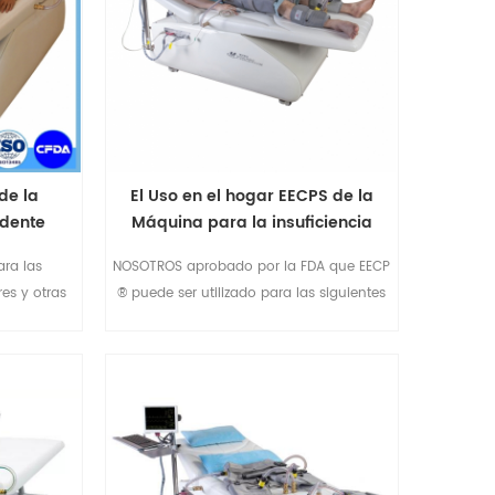
ventricular
secundarios.Omay EECP ® dispositivo es
ermed7
resistente,produci7
de la
El Uso en el hogar EECPS de la
idente
Máquina para la insuficiencia
r
cardíaca sin efectos secundarios
ara las
NOSOTROS aprobado por la FDA que EECP
es y otras
® puede ser utilizado para las siguientes
 Dolor, sin
enfermedades: 1.enfermedad de la arteria
asivo. Se
coronaria (1995) 2.Refractaria/de la
 de las
angina Crónica(1995) 3.Inestable
tamiento y
agina(1995) 4.Estable insuficiencia
cardíaca Congestiva (2002) 5.El Shock
Cardiogénico 6.El infarto agudo de
Miocardio