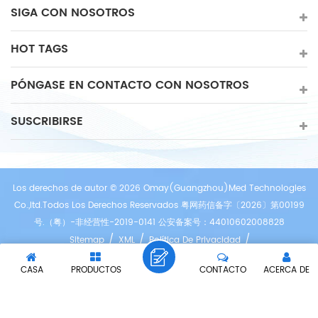
SIGA CON NOSOTROS
HOT TAGS
PÓNGASE EN CONTACTO CON NOSOTROS
SUSCRIBIRSE
Los derechos de autor © 2026 Omay(Guangzhou)Med Technologies
Co.,ltd.Todos Los Derechos Reservados 粤网药信备字〔2026〕第00199
号.（粤）-非经营性-2019-0141 公安备案号：44010602008828
/
/
/
Sitemap
XML
Política De Privacidad
Red IPv6 compatibles
CASA
PRODUCTOS
CONTACTO
ACERCA DE