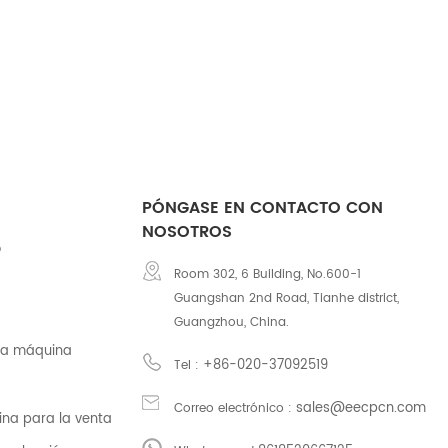
PÓNGASE EN CONTACTO CON
NOSOTROS
o
Room 302, 6 Building, No.600-1
Guangshan 2nd Road, Tianhe district,
Guangzhou, China.
na máquina
+86-020-37092519
Tel :
sales@eecpcn.com
Correo electrónico :
na para la venta