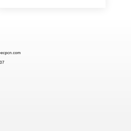
eecpcn.com
807