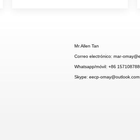
Mr.Allen Tan
Correo electrónico: mar-omay@
Whatsapp/móvil: +86 15710878
Skype: eecp-omay@outlook.com