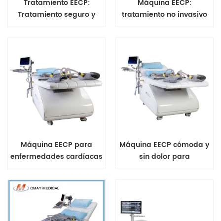
Tratamiento EECP:
Máquina EECP:
Tratamiento seguro y
tratamiento no invasivo
eficaz para
para pacientes con
enfermedades coronarias
accidente
cerebrovascular
Máquina EECP para
Máquina EECP cómoda y
enfermedades cardíacas
sin dolor para
enfermedades de las
arterias coronarias