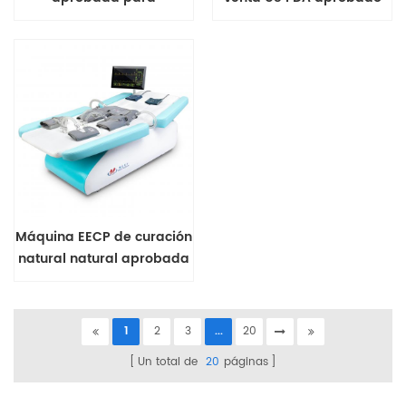
tratamiento cardíaco
para rehabilitación del
corazón
Máquina EECP de curación
natural natural aprobada
por CE
1
2
3
...
20
Un total de
20
páginas