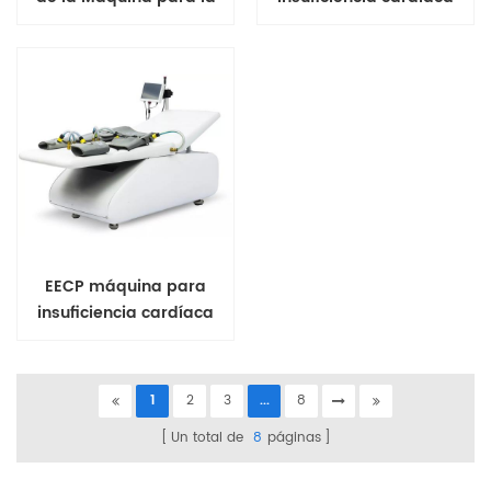
insuficiencia cardíaca sin
efectos secundarios
EECP máquina para
insuficiencia cardíaca
1
2
3
...
8
Un total de
8
páginas