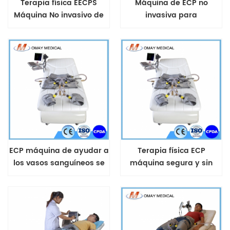
Terapia física EECPS
Máquina de ECP no
Máquina No invasivo de
invasiva para
enfermedades del
enfermedades
corazón
cardiovasculares.
Tratamiento aprobado
por la FDA de EE. UU.
ECP máquina de ayudar a
Terapia física ECP
los vasos sanguíneos se
máquina segura y sin
abran nuevos canales
efectos secundarios para
alrededor de la
el dolor de pecho ataque
obstrucción de las
al corazón
arterias