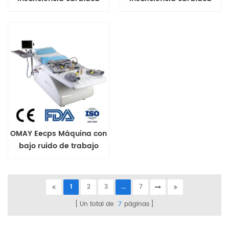
OMAY Eecps Máquina con
bajo ruido de trabajo
para enfermedades
cardíacas
1
2
3
...
7
Un total de
7
páginas