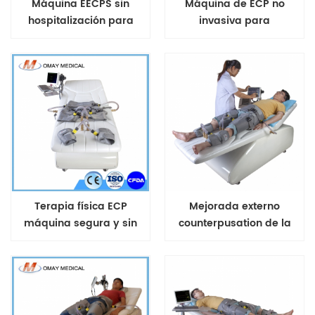
Máquina EECPS sin
Máquina de ECP no
hospitalización para
invasiva para
insuficiencia cardíaca
enfermedades
cardiovasculares.
Tratamiento aprobado
por la FDA de EE. UU.
Terapia física ECP
Mejorada externo
máquina segura y sin
counterpusation de la
efectos secundarios para
terapia de la máquina
el dolor de pecho ataque
al corazón