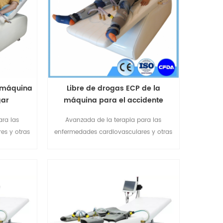
secundarios.Omay EECP ® dispositivo es
resistente,produci7
a máquina
Libre de drogas ECP de la
gar
máquina para el accidente
cerebrovascular
ara las
Avanzada de la terapia para las
es y otras
enfermedades cardiovasculares y otras
 Dolor, sin
enfermedades isquémicas. Sin Dolor, sin
asivo. Se
efectos secundarios, No invasivo. Se
 de las
utiliza en todo el proceso de las
tamiento y
enfermedades-prevención, tratamiento y
rehabilitación