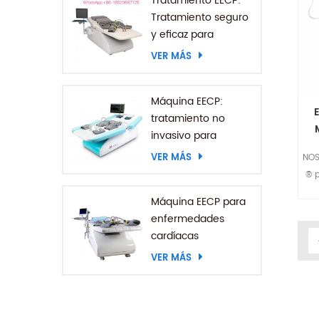
Tratamiento EECP:
Tratamiento seguro
y eficaz para
enfermedades
VER MÁS
coronarias
Máquina EECP:
tratamiento no
invasivo para
ca
pacientes con
VER MÁS
NOS
accidente
® p
cerebrovascular
enf
Máquina EECP para
enfermedades
cardíacas
VER MÁS
ca