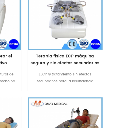
rar el
Terapia física ECP máquina
tivo
segura y sin efectos secundarios
para el dolor de pecho ataque al
tural de
EECP ® tratamiento sin efectos
corazón
 pecho.no
secundarios para la insuficiencia
ectos
cardíaca.EECP ® máquina de ayudar a
ositivo es
los vasos sanguíneos se abran nuevos
r Omay
canales alrededor de la obstrucción de
nte con más
las arterias.EECP ® es el tratamiento
n el campo
natural de derivación para el dolor de
 EECP®.
pecho.no invasivo,seguro y sin efectos