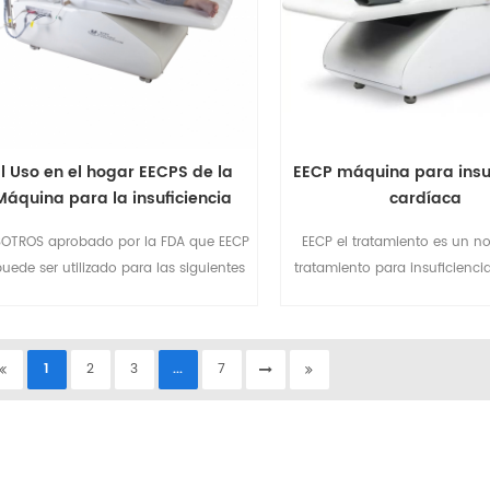
El Uso en el hogar EECPS de la
EECP máquina para insuf
Máquina para la insuficiencia
cardíaca
rdíaca sin efectos secundarios
OTROS aprobado por la FDA que EECP
EECP el tratamiento es un no
uede ser utilizado para las siguientes
tratamiento para insuficienci
ermedades: 1.enfermedad de la arteria
angina, dolor de pecho, presi
coronaria (1995) 2.Refractaria/de la
alta, diabetes, etc. EECP máq
angina Crónica(1995) 3.Inestable
popular instalada en clínicas
1
2
3
...
7
agina(1995) 4.Estable insuficiencia
rehabilitación, hospitales, 
rdíaca Congestiva (2002) 5.El Shock
ancianos, etc.
Cardiogénico 6.El infarto agudo de
Miocardio