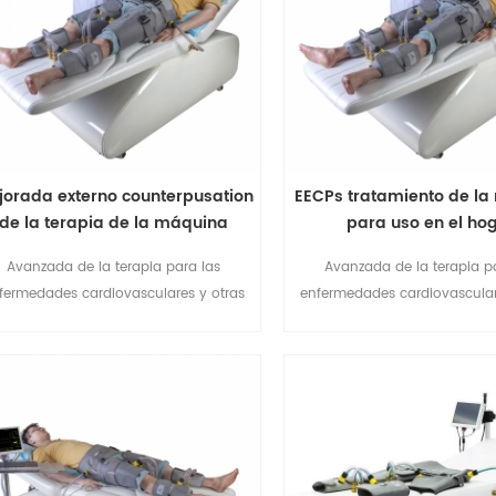
quémicas, como disfunción ventricular
izquierda, diabetes, enfermed7
jorada externo counterpusation
EECPs tratamiento de l
de la terapia de la máquina
para uso en el ho
Avanzada de la terapia para las
Avanzada de la terapia p
fermedades cardiovasculares y otras
enfermedades cardiovascular
fermedades isquémicas. Sin Dolor, sin
enfermedades isquémicas. Sin
efectos secundarios, No invasivo. Se
efectos secundarios, No inv
utiliza en todo el proceso de las
utiliza en todo el proceso
ermedades-prevención, tratamiento y
enfermedades-prevención, tra
rehabilitación
rehabilitación