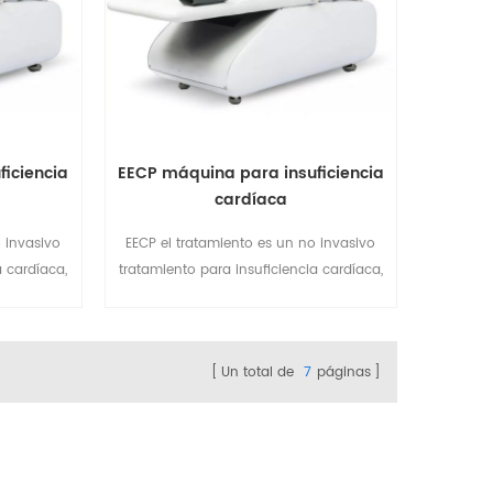
iciencia
EECP máquina para insuficiencia
cardíaca
 invasivo
EECP el tratamiento es un no invasivo
a cardíaca,
tratamiento para insuficiencia cardíaca,
ón arterial
angina, dolor de pecho, presión arterial
uina ahora
alta, diabetes, etc. EECP máquina ahora
 cardíacas,
popular instalada en clínicas cardíacas,
Un total de
7
páginas
hogares de
rehabilitación, hospitales, hogares de
ancianos, etc.