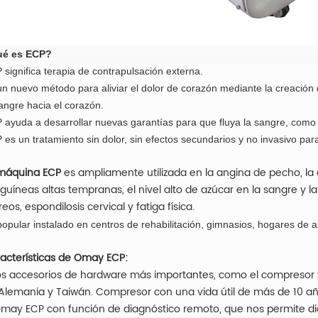
é es ECP?
 significa terapia de contrapulsación externa.
un nuevo método para aliviar el dolor de corazón mediante la creación 
sangre hacia el corazón.
 ayuda a desarrollar nuevas garantías para que fluya la sangre, como 
 es un tratamiento sin dolor, sin efectos secundarios y no invasivo pa
máquina ECP
es ampliamente utilizada en la angina de pecho, la
guíneas altas tempranas, el nivel alto de azúcar en la sangre y l
eos, espondilosis cervical y fatiga física.
popular instalado en centros de rehabilitación, gimnasios, hogares de an
acterísticas de Omay ECP:
Los accesorios de hardware más importantes, como el compresor 
Alemania y Taiwán. Compresor con una vida útil de más de 10 a
Omay ECP con función de diagnóstico remoto, que nos permite di