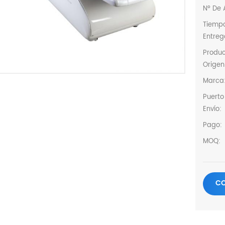
Nº De A
Tiemp
Entreg
Produ
Origen
Marca
Puerto
Envío:
Pago:
MOQ:
CO