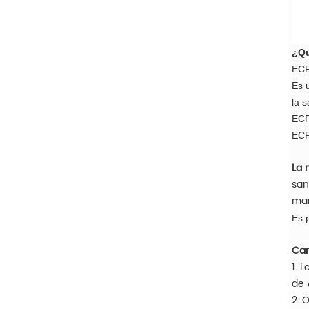
¿Qu
ECP
Es 
la 
ECP
ECP
La 
san
mar
Es 
Car
1. 
de 
2. 