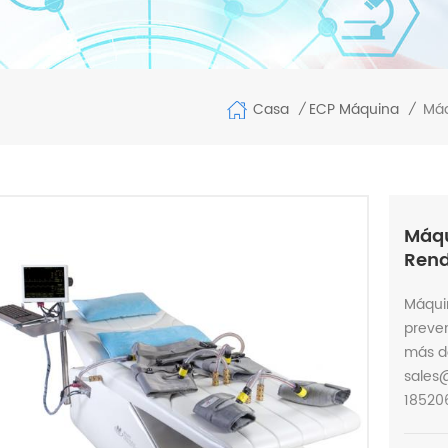
Casa
Máq
ECP Máquina
/
/
Máqu
Rend
Máquin
preve
más de
sales
18520