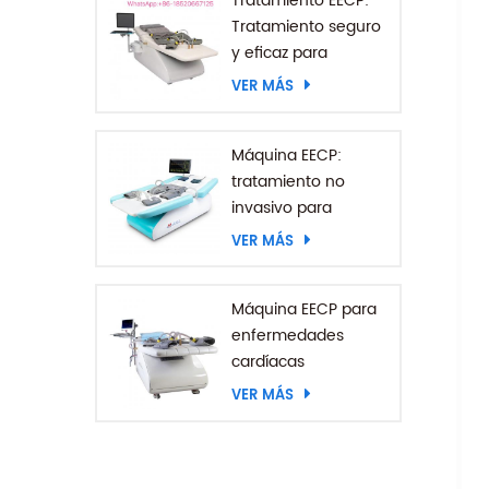
Tratamiento EECP:
Tratamiento seguro
y eficaz para
enfermedades
VER MÁS
coronarias
Máquina EECP:
tratamiento no
invasivo para
pacientes con
VER MÁS
accidente
cerebrovascular
Máquina EECP para
enfermedades
cardíacas
VER MÁS