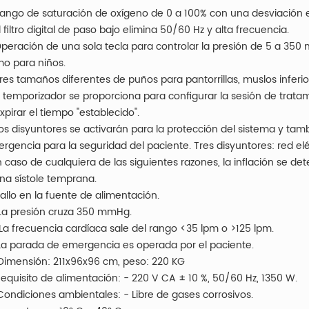
Rango de saturación de oxígeno de 0 a 100% con una desviación e
El filtro digital de paso bajo elimina 50/60 Hz y alta frecuencia.
Operación de una sola tecla para controlar la presión de 5 a 3
o para niños.
Tres tamaños diferentes de puños para pantorrillas, muslos inferio
El temporizador se proporciona para configurar la sesión de trat
expirar el tiempo "establecido".
Los disyuntores se activarán para la protección del sistema y t
rgencia para la seguridad del paciente. Tres disyuntores: red e
n caso de cualquiera de las siguientes razones, la inflación se det
Una sístole temprana.
 Fallo en la fuente de alimentación.
) La presión cruza 350 mmHg.
 La frecuencia cardíaca sale del rango <35 lpm o >125 lpm.
La parada de emergencia es operada por el paciente.
 Dimensión: 211x96x96 cm, peso: 220 KG
 Requisito de alimentación: - 220 V CA ± 10 %, 50/60 Hz, 1350 W.
 Condiciones ambientales: - Libre de gases corrosivos.