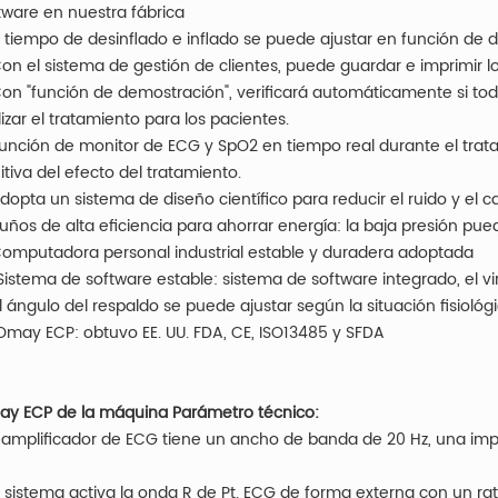
tware en nuestra fábrica
El tiempo de desinflado e inflado se puede ajustar en función de 
Con el sistema de gestión de clientes, puede guardar e imprimir 
Con "función de demostración", verificará automáticamente si to
lizar el tratamiento para los pacientes.
Función de monitor de ECG y SpO2 en tiempo real durante el trata
uitiva del efecto del tratamiento.
Adopta un sistema de diseño científico para reducir el ruido y el c
Puños de alta eficiencia para ahorrar energía: la baja presión pu
Computadora personal industrial estable y duradera adoptada
 Sistema de software estable: sistema de software integrado, el v
 El ángulo del respaldo se puede ajustar según la situación fisiológ
 Omay ECP: obtuvo EE. UU. FDA, CE, ISO13485 y SFDA
y ECP de la máquina Parámetro técnico:
El amplificador de ECG tiene un ancho de banda de 20 Hz, una i
El sistema activa la onda R de Pt. ECG de forma externa con un rati