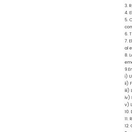
3. 
4. 
5. 
com
6. 
7. 
al 
8. 
eme
9.E
i) 
ii)
iii
iv)
v) 
10.
11.
12.