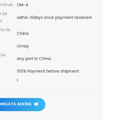
OM-A
rtículo.:
o De
within 10days once payment received
a:
cto De
China
:
Omay
:
 De
any port in China
100% Payment before shipment
1
NSULTA AHORA