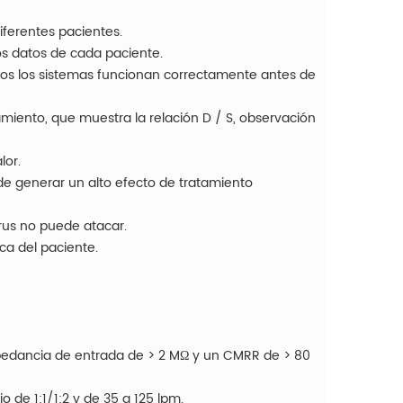
diferentes pacientes.
los datos de cada paciente.
dos los sistemas funcionan correctamente antes de
miento, que muestra la relación D / S, observación
alor.
ede generar un alto efecto de tratamiento
irus no puede atacar.
ica del paciente.
mpedancia de entrada de > 2 MΩ y un CMRR de > 80
o de 1:1/1:2 y de 35 a 125 lpm.