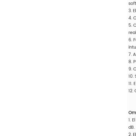
sof
3. 
4. 
5. 
rea
6. 
int
7. 
8. 
9. 
10.
11.
12.
Oma
1. 
dB.
2. 