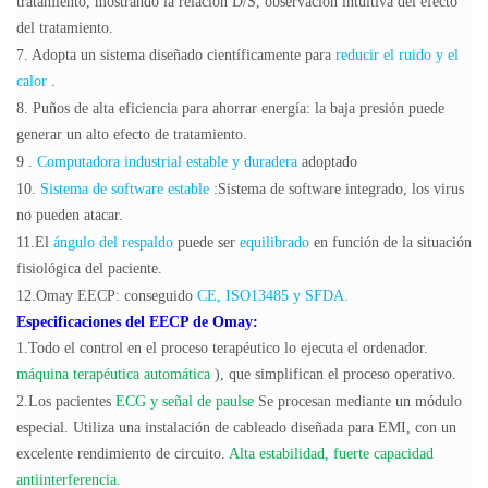
tratamiento, mostrando la relación D/S, observación intuitiva del efecto
del tratamiento.
7. Adopta un sistema diseñado científicamente para
reducir el ruido y el
calor
.
8. Puños de alta eficiencia para ahorrar energía: la baja presión puede
generar un alto efecto de tratamiento.
9
.
Computadora industrial estable y duradera
adoptado
10.
Sistema de software estable
:Sistema de software integrado, los virus
no pueden atacar.
11.El
ángulo del respaldo
puede ser
equilibrado
en función de la situación
fisiológica del paciente.
12.Omay EECP: conseguido
CE, ISO13485 y SFDA.
Especificaciones del EECP de Omay:
1.Todo el control en el proceso terapéutico lo ejecuta el ordenador.
máquina terapéutica automática
), que simplifican el proceso operativo.
2.Los pacientes
ECG y señal de paulse
Se procesan mediante un módulo
especial. Utiliza una instalación de cableado diseñada para EMI, con un
excelente rendimiento de circuito.
Alta estabilidad, fuerte capacidad
antiinterferencia.