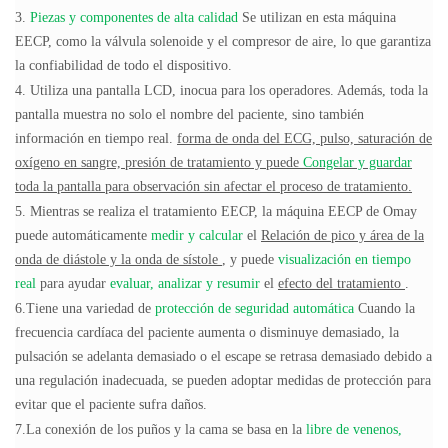
3.
Piezas y componentes de alta calidad
Se utilizan en esta máquina
EECP, como la válvula solenoide y el compresor de aire, lo que garantiza
la confiabilidad de todo el dispositivo.
4. Utiliza una pantalla LCD, inocua para los operadores. Además, toda la
pantalla muestra no solo el nombre del paciente, sino también
información en tiempo real.
forma de onda del ECG,
pulso, saturación de
oxígeno en sangre, presión de tratamiento y puede
Congelar y guardar
toda la pantalla para observación sin afectar el proceso de tratamiento.
5. Mientras se realiza el tratamiento EECP, la máquina EECP de Omay
puede automáticamente
medir y calcular
el
Relación de pico y área de la
onda de diástole y la onda de sístole
, y puede
visualización en tiempo
real
para ayudar
evaluar, analizar y resumir
el
efecto del tratamiento
.
6.Tiene una variedad de
protección de seguridad automática
Cuando la
frecuencia cardíaca del paciente aumenta o disminuye demasiado, la
pulsación se adelanta demasiado o el escape se retrasa demasiado debido a
una regulación inadecuada, se pueden adoptar medidas de protección para
evitar que el paciente sufra daños.
7.La conexión de los puños y la cama se basa en la
libre de venenos,