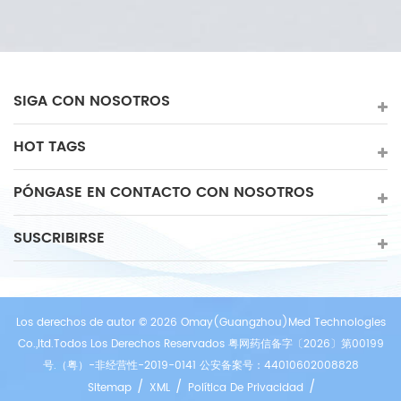
SIGA CON NOSOTROS
HOT TAGS
PÓNGASE EN CONTACTO CON NOSOTROS
SUSCRIBIRSE
Los derechos de autor © 2026 Omay(Guangzhou)Med Technologies
Co.,ltd.Todos Los Derechos Reservados 粤网药信备字〔2026〕第00199
号.（粤）-非经营性-2019-0141 公安备案号：44010602008828
/
/
/
Sitemap
XML
Política De Privacidad