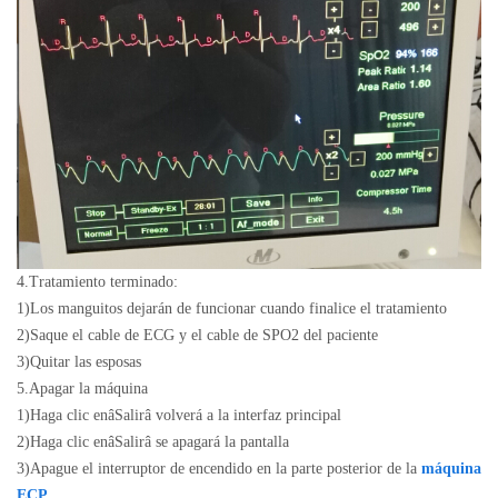
4.
Tratamiento terminado:
1)
Los manguitos dejarán de funcionar cuando finalice el tratamiento
2)
Saque el cable de ECG y el cable de SPO2 del paciente
3)
Quitar las esposas
5.
Apagar la máquina
1)
Haga clic en
â
Salir
â
volverá a la interfaz principal
2)
Haga clic en
â
Salir
â
se apagará la pantalla
3)
Apague el interruptor de encendido en la parte posterior de la
máquina
ECP
.