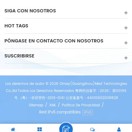
SIGA CON NOSOTROS
HOT TAGS
PÓNGASE EN CONTACTO CON NOSOTROS
SUSCRIBIRSE
Los derechos de autor © 2026 Omay(Guangzhou)Med Technologies
Co.,ltd.Todos Los Derechos Reservados 粤网药信备字〔2026〕第00199
号.（粤）-非经营性-2019-0141 公安备案号：44010602008828
/
/
/
Sitemap
XML
Política De Privacidad
Red IPv6 compatibles