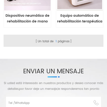
Dispositivo neumático de
Equipo automático de
rehabilitación de mano
rehabilitación terapéutica
para prevenir la
de mano para dedos
contractura de las
paralizados con
articulaciones de los
espasticidad.
Un total de
1
páginas
dedos después de un
accidente
cerebrovascular.
ENVIAR UN MENSAJE
Si usted está interesado en nuestros productos y desea conocer más
detalles,por favor deje un mensaje,le responderemos tan pronto
como podamos.