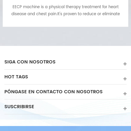
heart
ECP es el nombre corto de "contrapulsación externa"
minate
tratamiento ECP es un tratamiento no invasivo pa
hemic
insuficiencia cardíaca, angina, dolor de pecho, pres
teries.
arterial alta, diabetes, etc. La máquina ECP ahora 
popular e instalada en clínicas cardíacas, rehabilita
hospitales, fisioterapia, etc.
SIGA CON NOSOTROS
HOT TAGS
PÓNGASE EN CONTACTO CON NOSOTROS
SUSCRIBIRSE