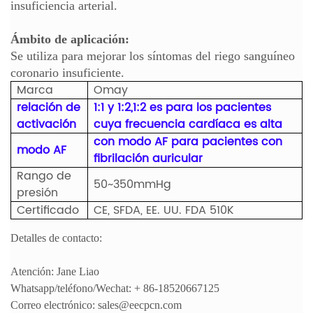
insuficiencia arterial.
Ámbito de aplicación:
Se utiliza para mejorar los síntomas del riego sanguíneo
coronario insuficiente.
Marca
Omay
relación de
1:1 y 1:2,1:2 es para los pacientes
activación
cuya frecuencia cardíaca es alta
con modo AF para pacientes con
modo AF
fibrilación auricular
Rango de
50~350mmHg
presión
Certificado
CE, SFDA, EE. UU. FDA 510K
Detalles de contacto:
Atención: Jane Liao
Whatsapp/teléfono/Wechat: + 86-18520667125
Correo electrónico: sales@eecpcn.com