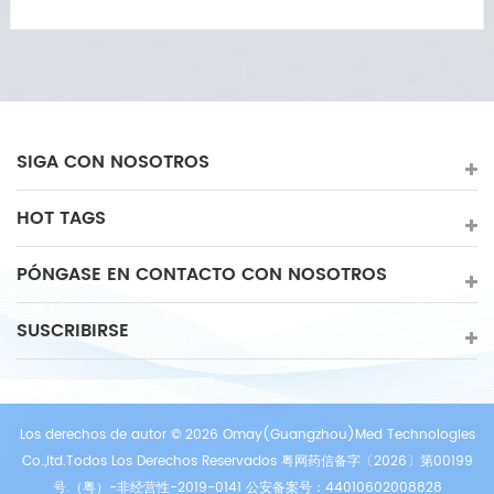
insuficiencia cardíaca, angina, dolor de pecho, presión
arterial alta, diabetes, etc. La máquina ECP ahora es
popular e instalada en clínicas cardíacas, rehabilitación,
hospitales, fisioterapia, etc.
SIGA CON NOSOTROS
HOT TAGS
PÓNGASE EN CONTACTO CON NOSOTROS
SUSCRIBIRSE
Los derechos de autor © 2026 Omay(Guangzhou)Med Technologies
Co.,ltd.Todos Los Derechos Reservados 粤网药信备字〔2026〕第00199
号.（粤）-非经营性-2019-0141 公安备案号：44010602008828