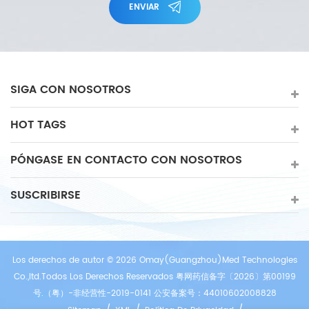
ENVIAR
SIGA CON NOSOTROS
HOT TAGS
PÓNGASE EN CONTACTO CON NOSOTROS
SUSCRIBIRSE
Los derechos de autor © 2026 Omay(Guangzhou)Med Technologies
Co.,ltd.Todos Los Derechos Reservados 粤网药信备字〔2026〕第00199
号.（粤）-非经营性-2019-0141 公安备案号：44010602008828